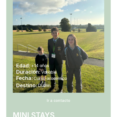
Edad:
+14 años
Duración:
Variable
Fecha: 
Curso académico
Destino:
Dublín
Ir a contacto
MINI STAYS