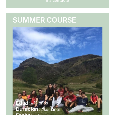
Ir a contacto
SUMMER COURSE
Edad:
+12 años
Duración:
2 semanas