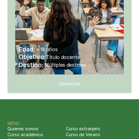
Edad:
+18 años
Objetivo:
Título docente
Destino:
Múltiples destinos
Contactar
MENU
Quienes somos
Curso extranjero
Curso académico
Curso de Verano