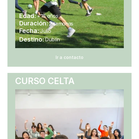
Edad:
+18 años
Duración:
2 semanas
Fecha: 
Julio
Destino:
Dublín
Ir a contacto
CURSO CELTA