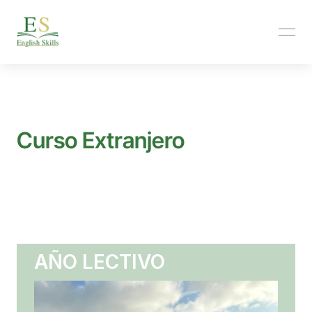
Curso Extranjero
Mejora tu inglés viajando: cursos académicos, estancias 
cortas, verano, deporte y CELTA en destinos 
internacionales.
AÑO LECTIVO