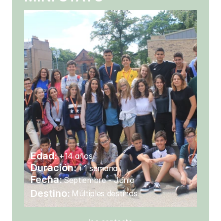
Edad:
+14 años
Duración:
+1 semana
Fecha: 
Septiembre - Junio 
Destino:
Múltiples destinos