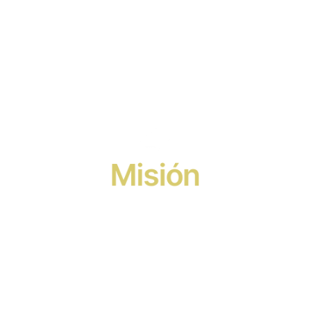
Misión
En English Skills formamos hablantes 
de inglés seguros y preparados para 
un mundo global, con una enseñanza 
dinámica e inmersiva, profesores 100 % 
nativos y experiencias reales que 
combinan clases presenciales, online y 
formación en el extranjero.