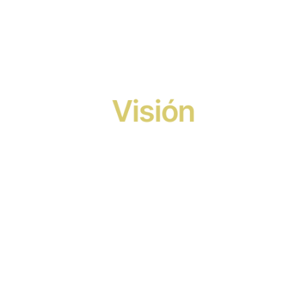
Visión
En English Skills queremos ser un 
referente en la enseñanza del inglés, 
combinando calidad, cercanía e 
innovación, con una plantilla 100 % 
nativa y metodologías dinámicas que 
traspasan el aula gracias a experiencias 
en el extranjero y formatos adaptados 
a cada alumno y etapa.