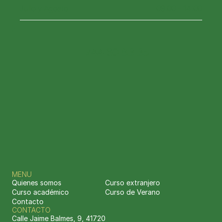
Julio y Agosto
09:00 - 14:00
744 60 83 35
Automate
Use AI-driven insights to curate, create, 
and schedule posts across multiple 
platforms. Our tool optimizes post 
timing and content for maximum 
engagement, while you focus on 
MENU
strategy.
Quienes somos
Curso extranjero
Curso académico
Curso de Verano
Contacto
CONTACTO
Calle Jaime Balmes, 9, 41720