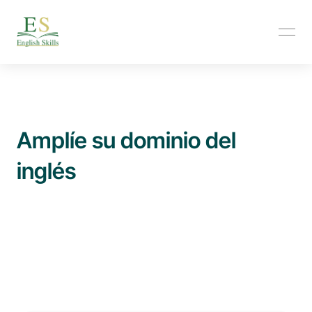
Amplíe su dominio del 
inglés
Explora un mundo de conocimientos y dominio del inglés: 
tu guía para decisiones informadas en tu aprendizaje. 
Descubre las últimas tendencias, consejos prácticos y 
técnicas innovadoras, respaldadas por los expertos de 
English Skills.