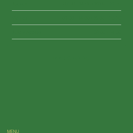
Jueves
09:00 - 14:00 / 16:00 - 21:30
Viernes
09:00 - 14:00 / 16:00 - 20:30
Julio y Agosto
09:00 - 14:00
744 60 83 35
Automate
Use AI-driven insights to curate, create, 
and schedule posts across multiple 
platforms. Our tool optimizes post 
timing and content for maximum 
engagement, while you focus on 
MENU