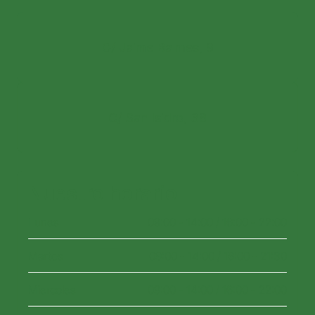
C/ Jaime Balmes, 9
C/ San Isidro, 38
Nuestro horario
Lunes
09:00 - 14:00 / 16:00 - 22:00
Martes
09:00 - 14:00 / 16:00 - 21:30
Miercoles
09:00 - 14:00 / 16:00 - 22:00