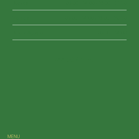
Jueves
09:00 - 14:00 / 16:00 - 21:30
Viernes
09:00 - 14:00 / 16:00 - 20:30
Julio y Agosto
09:00 - 14:00
744 60 83 35
Automate
Use AI-driven insights to curate, create, 
and schedule posts across multiple 
platforms. Our tool optimizes post 
timing and content for maximum 
engagement, while you focus on 
MENU