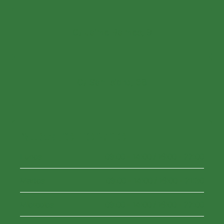
C/ Jaime Balmes, 9
C/ San Isidro, 38
Nuestro horario
Lunes
09:00 - 14:00 / 16:00 - 22:00
Martes
09:00 - 14:00 / 16:00 - 21:30
Miercoles
09:00 - 14:00 / 16:00 - 22:00